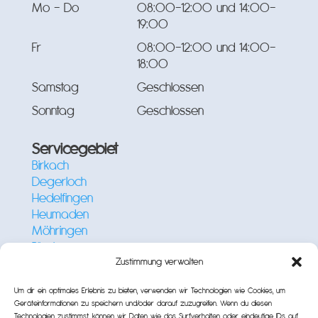
Mo - Do
08:00-12:00 und 14:00-
19:00
Fr
08:00-12:00 und 14:00-
18:00
Samstag
Geschlossen
Sonntag
Geschlossen
Servicegebiet
Birkach
Degerloch
Hedelfingen
Heumaden
Möhringen
Plieningen
Riedenberg
Zustimmung verwalten
Sillenbuch
Um dir ein optimales Erlebnis zu bieten, verwenden wir Technologien wie Cookies, um
Stuttgart
Geräteinformationen zu speichern und/oder darauf zuzugreifen. Wenn du diesen
Wangen
Technologien zustimmst, können wir Daten wie das Surfverhalten oder eindeutige IDs auf